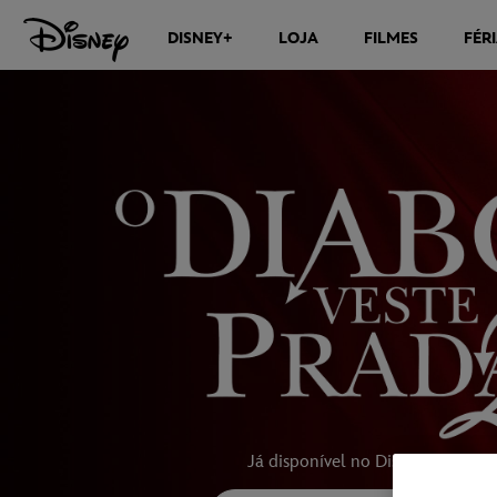
DISNEY+
LOJA
FILMES
FÉR
Já disponível no Disney+