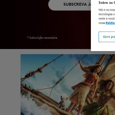
Sobre os 
SUBSCREVA JÁ*
Nós e os noss
tecnologias c
neste e noutro
nossa
Políti
Gerir pr
* Subscrição necessária