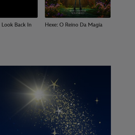
t Look Back In
Hexe: O Reino Da Magia
Vingad
!