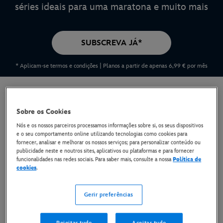
séries ideais para uma maratona e muito mais
SUBSCREVA JÁ*
* Aplicam-se termos e condições | Planos a partir de apenas 6,99 € por mês
Tudo o que precisa de
Sobre os Cookies
saber sobre o Disney+
Nós e os nossos parceiros processamos informações sobre si, os seus dispositivos
e o seu comportamento online utilizando tecnologias como cookies para
fornecer, analisar e melhorar os nossos serviços; para personalizar conteúdo ou
Descubra as melhores histórias da Disney,
publicidade neste e noutros sites, aplicativos ou plataformas e para fornecer
funcionalidades nas redes sociais. Para saber mais, consulte a nossa
Política de
cookies
.
Pixar, Marvel, Star Wars, National Geographic,
Hulu e muito mais, num único lugar. Continue
Gerir preferências
a ler para conhecer ainda mais razões para