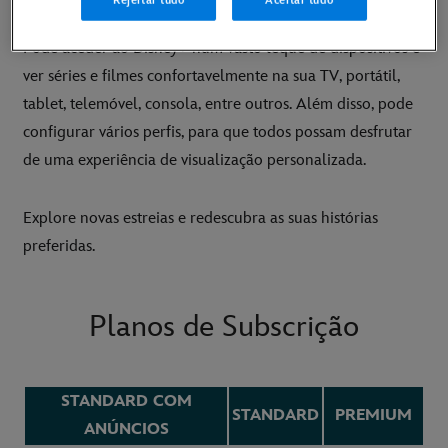
adorar o Disney+.
Rejeitar tudo
Aceitar tudo
Pode aceder ao Disney+ num vasto leque de dispositivos e
ver séries e filmes confortavelmente na sua TV, portátil,
tablet, telemóvel, consola, entre outros. Além disso, pode
configurar vários perfis, para que todos possam desfrutar
de uma experiência de visualização personalizada.
Explore novas estreias e redescubra as suas histórias
preferidas.
Planos de Subscrição
STANDARD COM
STANDARD
PREMIUM
ANÚNCIOS