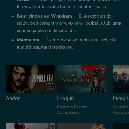
televisão onde é cada homem e mulher por si.
Bem-vindos ao Wrexham
— Duas estrelas de
Hollywood compram o Wrexham Football Club, uma
equipa galesa em dificuldades.
Mente-me
—
Mente-me
acompanha uma relação
tumultuosa, mas intoxicante.
Andor
Shōgun
Paradis
Controlo Parental
Controlo
Aconselhado
Aconsel