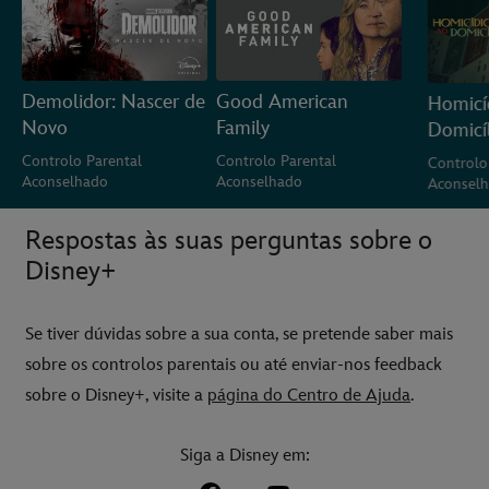
Demolidor: Nascer de
Good American
Homicí
Novo
Family
Domicí
Controlo Parental
Controlo Parental
Controlo
Aconselhado
Aconselhado
Aconsel
Respostas às suas perguntas sobre o
Disney+
Se tiver dúvidas sobre a sua conta, se pretende saber mais
sobre os controlos parentais ou até enviar-nos feedback
sobre o Disney+, visite a
página do Centro de Ajuda
.
Siga a Disney em: