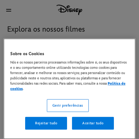
Explora os nossos filmes
Novidades
Disney+ e ver em casa
Nos cinemas
Sobre os Cookies
Nós e os nossos parceiros processamos informações sobre si, os seus dispositivos
e o seu comportamento online utilizando tecnologias como cookies para
fornecer, analisar e melhorar os nossos serviços; para personalizar conteúdo ou
A Idade Do Gelo: Quase A
Gatto
publicidade neste e noutros sites, aplicativos ou plataformas e para fornecer
Explodir!
funcionalidades nas redes sociais. Para saber mais, consulte a nossa
Política de
cookies
.
Hexe: O Reino Da Magia
Oasis: Don't Look Back In
Gerir preferências
Anger
Rejeitar tudo
Aceitar tudo
Star Wars: The Mandalorian
Toy Story 5