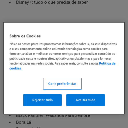
Disney+: tudo o que precisa de saber
Disney Store
Mickey e os seus amigos | Disney PT
Sobre os Cookies
Nós e os nossos parceiros processamos informações sobre si, os seus dispositivos
e o seu comportamento online utilizando tecnologias como cookies para
fornecer, analisar e melhorar os nossos serviços; para personalizar conteúdo ou
Filmes
publicidade neste e noutros sites, aplicativos ou plataformas e para fornecer
funcionalidades nas redes sociais. Para saber mais, consulte a nossa
Política de
A Idade Do Gelo: Quase A Explodir!
cookies
.
A Pequena Sereia (2023)
Aladdin (2019)
Gerir preferências
As Marvels
Avatar: Fogo e Cinzas
Rejeitar tudo
Aceitar tudo
Avatar: O Caminho Da Água
Black Panther
Black Panther: Wakanda Para Sempre
Bora Lá