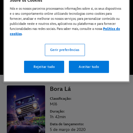
Sobre os Cookies
Disponível agora no Disney+*, em DVD, Blu-Ray e
Nós e os nossos parceiros processamos informações sobre si, os seus dispositivos
para compra digital
e o seu comportamento online utilizando tecnologias como cookies para
fornecer, analisar e melhorar os nossos serviços; para personalizar conteúdo ou
publicidade neste e noutros sites, aplicativos ou plataformas e para fornecer
funcionalidades nas redes sociais. Para saber mais, consulte a nossa
Política de
COMPRAR O FILME
cookies
.
VÊ NO DISNEY+
Gerir preferências
Rejeitar tudo
Aceitar tudo
* Aplicam-se termos e condições | Planos a partir de apenas 6,99 € por mês
Bora Lá
Classificação:
M/6
Duração:
1h 42min
Data de lançamento:
5 de março de 2020