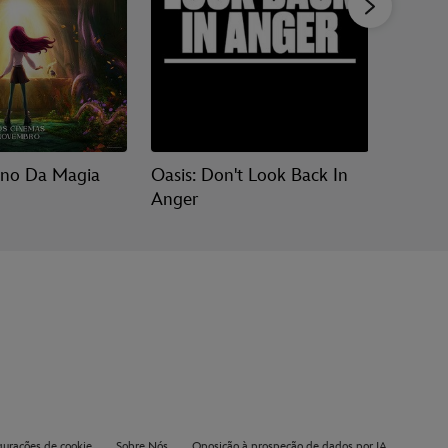
ino Da Magia
Oasis: Don't Look Back In
Vaiana
Anger
gurações de cookie
Sobre Nós
Oposição à prospeção de dados por IA