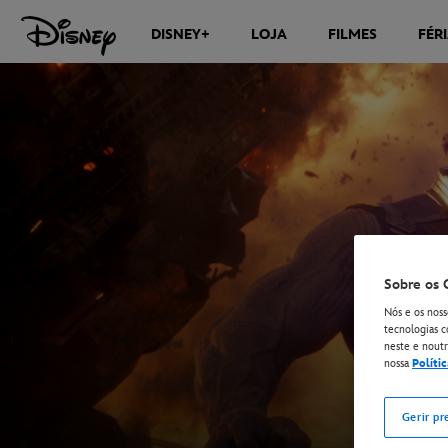
DISNEY+
LOJA
FILMES
FÉR
Sobre os 
Nós e os noss
tecnologias c
neste e noutro
nossa
Políti
Gerir pr