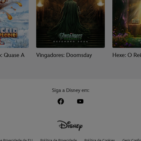
o: Quase A
Vingadores: Doomsday
Hexe: O Re
Siga a Disney em:
de Privacidade da EU
Política de Privacidade
Política de Cookies
Gerir Confi