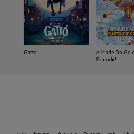
Gatto
A Idade Do Gel
Explodir!
Ajuda
Subscrever
Mapa do site
Termos de Utilização
Aviso 