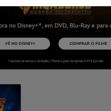
ora no Disney+*, em DVD, Blu-Ray e para 
VÊ NO DISNEY+
COMPRAR O FILME
* Aplicam-se termos e condições | Planos a partir de apenas 6,99 € por mês