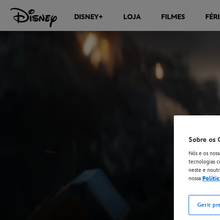
DISNEY+
LOJA
FILMES
FÉR
Sobre os 
Nós e os noss
tecnologias c
neste e noutro
nossa
Políti
Gerir pr