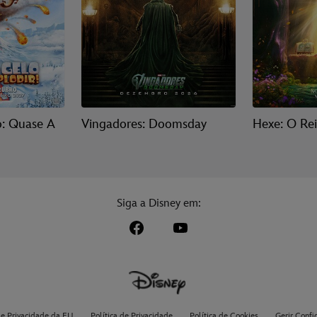
o: Quase A
Vingadores: Doomsday
Hexe: O Re
Siga a Disney em:
de Privacidade da EU
Política de Privacidade
Política de Cookies
Gerir Confi