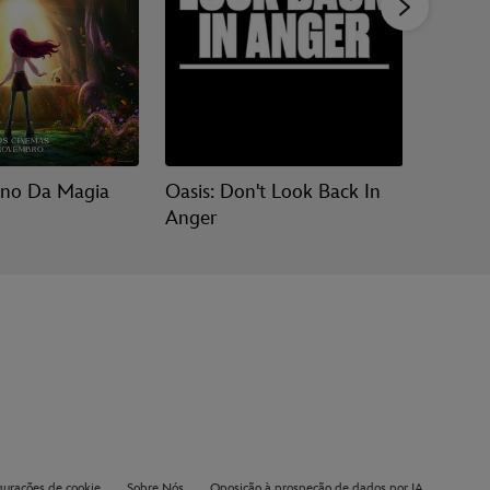
ino Da Magia
Oasis: Don't Look Back In
Vaiana
Anger
gurações de cookie
Sobre Nós
Oposição à prospeção de dados por IA