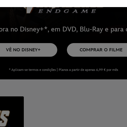
ora no Disney+*, em DVD, Blu-Ray e para 
VÊ NO DISNEY+
COMPRAR O FILME
* Aplicam-se termos e condições | Planos a partir de apenas 6,99 € por mês