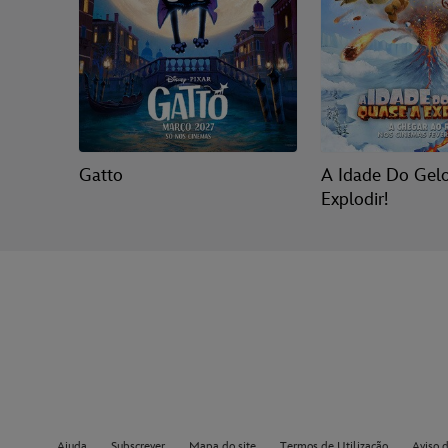
Gatto
A Idade Do Gel
Explodir!
Ajuda
Subscrever
Mapa do site
Termos de Utilização
Aviso 