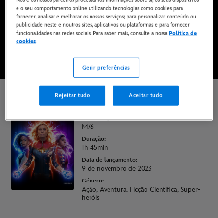
Já disponível no Disney+*
e o seu comportamento online utilizando tecnologias como cookies para
fornecer, analisar e melhorar os nossos serviços; para personalizar conteúdo ou
publicidade neste e noutros sites, aplicativos ou plataformas e para fornecer
funcionalidades nas redes sociais. Para saber mais, consulte a nossa
Política de
VÊ NO DISNEY+
cookies
.
Gerir preferências
* Aplicam-se termos e condições | Planos a partir de apenas 6,99 € por mês
Rejeitar tudo
Aceitar tudo
As Marvels
Classificação:
M/6
Duração:
1h 45min
Data de lançamento:
9 de novembro de 2023
Género:
Ação, Aventura, Ficção Científica, Super-
heróis