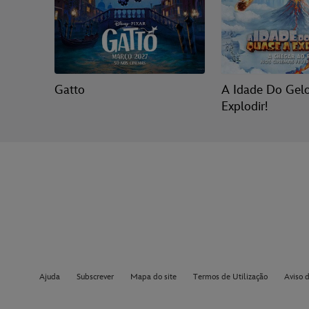
Gatto
A Idade Do Gel
Explodir!
Ajuda
Subscrever
Mapa do site
Termos de Utilização
Aviso 