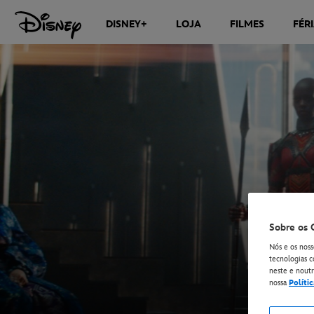
DISNEY+
LOJA
FILMES
FÉR
Sobre os 
Nós e os noss
tecnologias c
neste e noutro
nossa
Políti