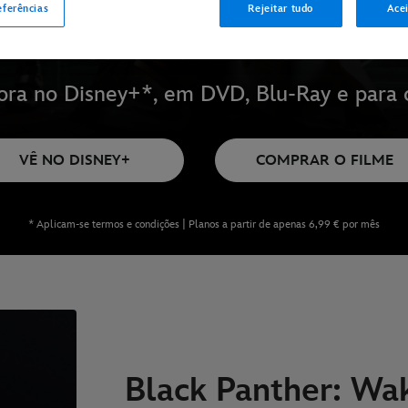
eferências
Rejeitar tudo
Acei
ora no Disney+*, em DVD, Blu-Ray e para 
VÊ NO DISNEY+
COMPRAR O FILME
* Aplicam-se termos e condições | Planos a partir de apenas 6,99 € por mês
Black Panther: Wa