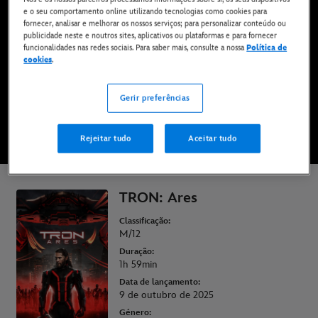
e o seu comportamento online utilizando tecnologias como cookies para
Já disponível no Disney+*
fornecer, analisar e melhorar os nossos serviços; para personalizar conteúdo ou
publicidade neste e noutros sites, aplicativos ou plataformas e para fornecer
funcionalidades nas redes sociais. Para saber mais, consulte a nossa
Política de
COMPRAR O FILME
cookies
.
Gerir preferências
VER TRAILER
Rejeitar tudo
Aceitar tudo
* Aplicam-se termos e condições | Planos a partir de apenas 6,99 € por mês
TRON: Ares
Classificação:
M/12
Duração:
1h 59min
Data de lançamento:
9 de outubro de 2025
Género: