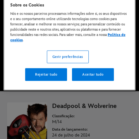
Sobre os Cookies
Nós e os nossos parceiros processamos informações sobre si, os seus dispositivos
e o seu comportamento online utilizando tecnologias como cookies para
fornecer, analisar e melhorar os nossos serviços; para personalizar conteúdo ou
Já disponível no Disney+*
publicidade neste e noutros sites, aplicativos ou plataformas e para fornecer
funcionalidades nas redes sociais. Para saber mais, consulte a nossa
Política de
cookies
.
VÊ NO DISNEY+
Gerir preferências
VER TRAILER
Rejeitar tudo
Aceitar tudo
* Aplicam-se termos e condições | Planos a partir de apenas 6,99 € por mês
Deadpool & Wolverine
Classificação:
M/14
Data de lançamento:
24 de julho de 2024