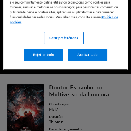
e o seu comportamento online utilizando tecnologias como cookies para
Disponível agora no Disney+*, em DVD, Blu-Ray e
fornecer, analisar e melhorar os nossos serviços; para personalizar conteúdo ou
para compra digital
publicidade neste e noutros sites, aplicativos ou plataformas e para fornecer
funcionalidades nas redes sociais. Para saber mais, consulte a nossa
Política de
cookies
.
VÊ NO DISNEY+
Gerir preferências
COMPRAR O FILME
Rejeitar tudo
Aceitar tudo
* Aplicam-se termos e condições | Planos a partir de apenas 6,99 € por mês
Doutor Estranho no
Multiverso da Loucura
Classificação:
M/12
Duração:
2h 6min
Data de lançamento: