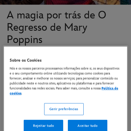
A magia por trás de O
Regresso de Mary
Poppins
Este Natal, uma figura familiar faz um
Sobre os Cookies
bem-vindo retorno e traz alegria e
Nós e os nossos parceiros processamos informações sobre si, os seus dispositivos
encanto com ela.
e o seu comportamento online utilizando tecnologias como cookies para
fornecer, analisar e melhorar os nossos serviços; para personalizar conteúdo ou
publicidade neste e noutros sites, aplicativos ou plataformas e para fornecer
funcionalidades nas redes sociais. Para saber mais, consulte a nossa
Política de
O Regresso de Mary Poppins
apresenta Emily Blunt como
cookies
.
a ama quase perfeita que revisita a família Banks, quando
estes mais precisam dela. Com um elenco cheio de
Gerir preferências
estrelas, nove canções originais e uma viagem mágica
pelos locais mais icónicos de Londres, O Regresso de Mary
Rejeitar tudo
Aceitar tudo