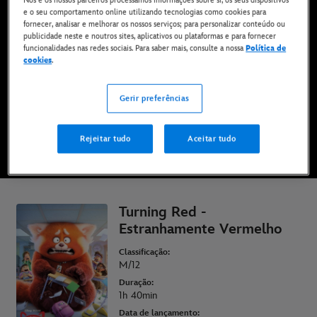
e o seu comportamento online utilizando tecnologias como cookies para
Disponível agora no Disney+*, em DVD, Blu-Ray e
fornecer, analisar e melhorar os nossos serviços; para personalizar conteúdo ou
para compra digital
publicidade neste e noutros sites, aplicativos ou plataformas e para fornecer
funcionalidades nas redes sociais. Para saber mais, consulte a nossa
Política de
cookies
.
VÊ NO DISNEY+
Gerir preferências
COMPRAR O FILME
Rejeitar tudo
Aceitar tudo
* Aplicam-se termos e condições | Planos a partir de apenas 6,99 € por mês
Turning Red -
Estranhamente Vermelho
Classificação:
M/12
Duração:
1h 40min
Data de lançamento: