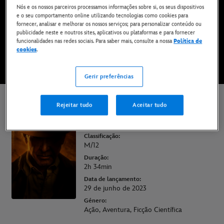
Nós e os nossos parceiros processamos informações sobre si, os seus dispositivos
Já disponível no Disney+*
e o seu comportamento online utilizando tecnologias como cookies para
fornecer, analisar e melhorar os nossos serviços; para personalizar conteúdo ou
publicidade neste e noutros sites, aplicativos ou plataformas e para fornecer
VÊ NO DISNEY+
funcionalidades nas redes sociais. Para saber mais, consulte a nossa
Política de
cookies
.
* Aplicam-se termos e condições | Planos a partir de apenas 6,99 € por mês
Gerir preferências
Rejeitar tudo
Aceitar tudo
Indiana Jones e o
Marcador do Destino
Classificação:
M/12
Duração:
2h 34min
Data de lançamento:
29 de junho de 2023
Género:
Ação, Aventura, Ficção Científica