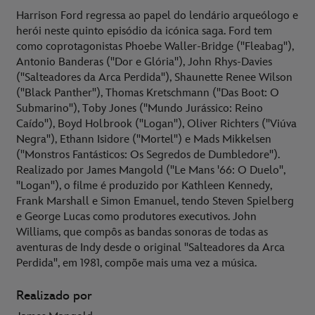
Harrison Ford regressa ao papel do lendário arqueólogo e
herói neste quinto episódio da icónica saga. Ford tem
como coprotagonistas Phoebe Waller-Bridge ("Fleabag"),
Antonio Banderas ("Dor e Glória"), John Rhys-Davies
("Salteadores da Arca Perdida"), Shaunette Renee Wilson
("Black Panther"), Thomas Kretschmann ("Das Boot: O
Submarino"), Toby Jones ("Mundo Jurássico: Reino
Caído"), Boyd Holbrook ("Logan"), Oliver Richters ("Viúva
Negra"), Ethann Isidore ("Mortel") e Mads Mikkelsen
("Monstros Fantásticos: Os Segredos de Dumbledore").
Realizado por James Mangold ("Le Mans '66: O Duelo",
"Logan"), o filme é produzido por Kathleen Kennedy,
Frank Marshall e Simon Emanuel, tendo Steven Spielberg
e George Lucas como produtores executivos. John
Williams, que compôs as bandas sonoras de todas as
aventuras de Indy desde o original "Salteadores da Arca
Perdida", em 1981, compõe mais uma vez a música.
Realizado por