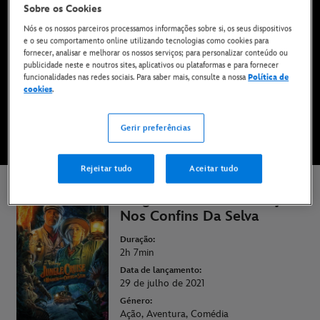
Sobre os Cookies
Já disponível no Disney+*
Nós e os nossos parceiros processamos informações sobre si, os seus dispositivos
e o seu comportamento online utilizando tecnologias como cookies para
fornecer, analisar e melhorar os nossos serviços; para personalizar conteúdo ou
VÊ NO DISNEY+
publicidade neste e noutros sites, aplicativos ou plataformas e para fornecer
funcionalidades nas redes sociais. Para saber mais, consulte a nossa
Política de
cookies
.
VER TRAILER
Gerir preferências
* Aplicam-se termos e condições | Planos a partir de apenas 6,99 € por mês
Rejeitar tudo
Aceitar tudo
Jungle Cruise - A Maldição
Nos Confins Da Selva
Duração:
2h 7min
Data de lançamento:
29 de julho de 2021
Género:
Ação, Aventura, Comédia