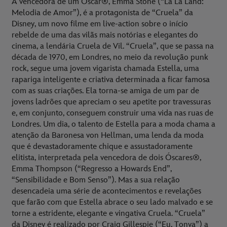
A vencedora de um Óscar®, Emma Stone (“La La Land:
Melodia de Amor”), é a protagonista de “Cruela” da
Disney, um novo filme em live-action sobre o início
rebelde de uma das vilãs mais notórias e elegantes do
cinema, a lendária Cruela de Vil. “Cruela”, que se passa na
década de 1970, em Londres, no meio da revolução punk
rock, segue uma jovem vigarista chamada Estella, uma
rapariga inteligente e criativa determinada a ficar famosa
com as suas criações. Ela torna-se amiga de um par de
jovens ladrões que apreciam o seu apetite por travessuras
e, em conjunto, conseguem construir uma vida nas ruas de
Londres. Um dia, o talento de Estella para a moda chama a
atenção da Baronesa von Hellman, uma lenda da moda
que é devastadoramente chique e assustadoramente
elitista, interpretada pela vencedora de dois Óscares®,
Emma Thompson (“Regresso a Howards End”,
“Sensibilidade e Bom Senso”). Mas a sua relação
desencadeia uma série de acontecimentos e revelações
que farão com que Estella abrace o seu lado malvado e se
torne a estridente, elegante e vingativa Cruela. “Cruela”
da Disney é realizado por Craig Gillespie (“Eu, Tonya”) a