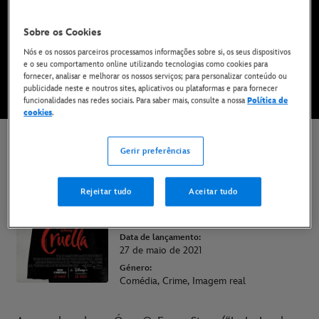
Já disponível no Disney+*
Sobre os Cookies
Nós e os nossos parceiros processamos informações sobre si, os seus dispositivos
VÊ NO DISNEY+
e o seu comportamento online utilizando tecnologias como cookies para
fornecer, analisar e melhorar os nossos serviços; para personalizar conteúdo ou
publicidade neste e noutros sites, aplicativos ou plataformas e para fornecer
funcionalidades nas redes sociais. Para saber mais, consulte a nossa
Política de
* Aplicam-se termos e condições | Planos a partir de apenas 6,99 € por mês
cookies
.
Cruela
Gerir preferências
Classificação:
M/12
Rejeitar tudo
Aceitar tudo
Duração:
2h 14min
Data de lançamento:
27 de maio de 2021
Género:
Comédia, Crime, Imagem real