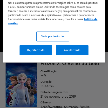
Nós e os nossos parceiros processamos informações sobre si, os seus dispositivos
Disponível para compra digital e em DVD e Blu-
e o seu comportamento online utilizando tecnologias como cookies para
Ray
fornecer, analisar e melhorar os nossos serviços; para personalizar conteúdo ou
publicidade neste e noutros sites, aplicativos ou plataformas e para fornecer
funcionalidades nas redes sociais. Para saber mais, consulte a nossa
Política de
cookies
.
COMPRAR O FILME
Gerir preferências
VÊ NO DISNEY+
Rejeitar tudo
Aceitar tudo
Frozen 2: O Reino do Gelo
Classificação:
M/6
Duração:
1h 44min
Data de lançamento:
21 de novembro de 2019
Género:
Ação/Aventura, Animação, Família,