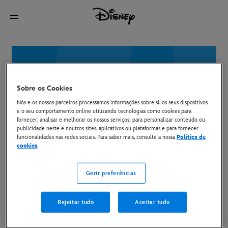
Sobre os Cookies
Nós e os nossos parceiros processamos informações sobre si, os seus dispositivos
e o seu comportamento online utilizando tecnologias como cookies para
fornecer, analisar e melhorar os nossos serviços; para personalizar conteúdo ou
publicidade neste e noutros sites, aplicativos ou plataformas e para fornecer
funcionalidades nas redes sociais. Para saber mais, consulte a nossa
Política de
Regulamento
cookies
.
Passatempos Redes
Gerir preferências
Sociais
Rejeitar tudo
Aceitar tudo
Siga a Disney em: