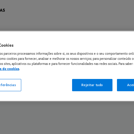
IAS
Cookies
de Privacidade da EU
Política de Privacidade
Política de Cookies
Gerir Confi
os parceiros processamos informações sobre si, os seus dispositivos e o seu comportamento onli
The Walt Disney Company
omo cookies para fornecer, analisar e melhorar os nossos serviços; para personalizar conteúdo 
s sites, aplicativos ou plataformas e para fornecer funcionalidades nas redes sociais. Para saber 
ca de cookies
.
© Disney e suas entidades relacionadas. Todos os direitos reservados.
eferências
Rejeitar tudo
Acei