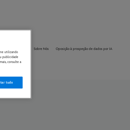
gurações de cookie
Sobre Nós
Oposição à prospeção de dados por IA
ne utilizando
ou publicidade
mais, consulte a
tar tudo