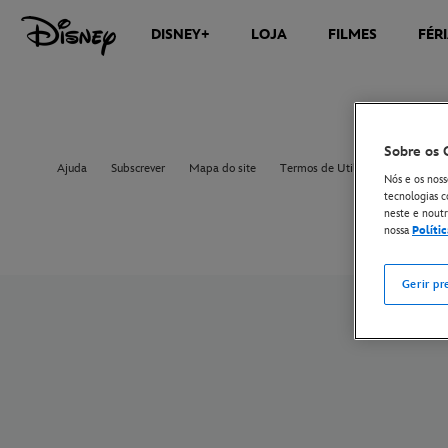
DISNEY+
LOJA
FILMES
FÉR
Sobre os 
Ajuda
Subscrever
Mapa do site
Termos de Utilização
Aviso 
Nós e os noss
tecnologias c
neste e noutro
nossa
Políti
Gerir pr