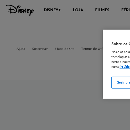
DISNEY+
LOJA
FILMES
FÉR
Sobre os 
Ajuda
Subscrever
Mapa do site
Termos de Utilização
Aviso 
Nós e os noss
tecnologias c
neste e noutro
nossa
Políti
Gerir pr