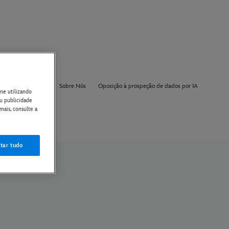
gurações de cookie
Sobre Nós
Oposição à prospeção de dados por IA
ne utilizando
ou publicidade
mais, consulte a
tar tudo