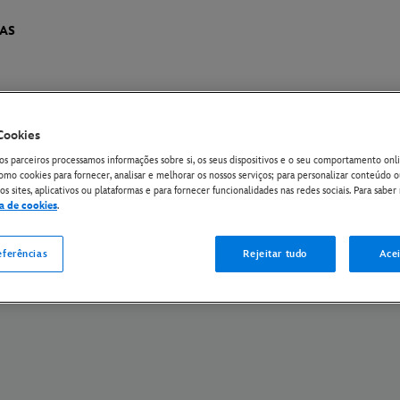
IAS
Cookies
de Privacidade da EU
Política de Privacidade
Política de Cookies
Gerir Confi
os parceiros processamos informações sobre si, os seus dispositivos e o seu comportamento onli
The Walt Disney Company
omo cookies para fornecer, analisar e melhorar os nossos serviços; para personalizar conteúdo 
s sites, aplicativos ou plataformas e para fornecer funcionalidades nas redes sociais. Para saber 
ca de cookies
.
© Disney e suas entidades relacionadas. Todos os direitos reservados.
eferências
Rejeitar tudo
Acei